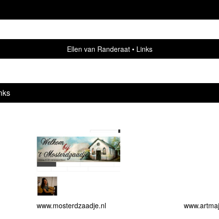
Ellen van Randeraat
Links
nks
www.mosterdzaadje.nl
www.artmaj