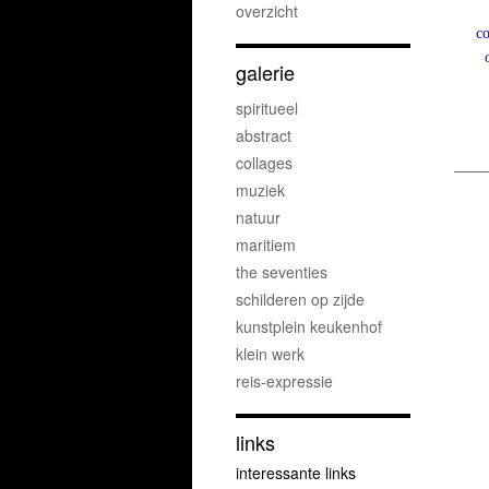
overzicht
co
galerie
spiritueel
abstract
collages
muziek
natuur
maritiem
the seventies
schilderen op zijde
kunstplein keukenhof
klein werk
reis-expressie
links
interessante links