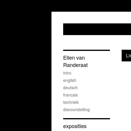
Li
Ellen van
Randeraat
intro
english
deutsch
francais
techniek
diavoorstelling
exposities