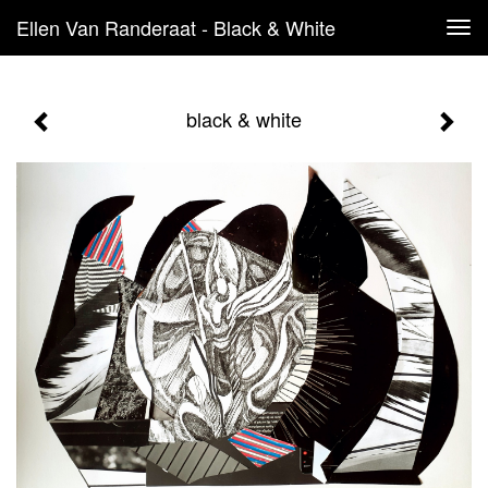
Ellen Van Randeraat - Black & White
Tog
navi
black & white