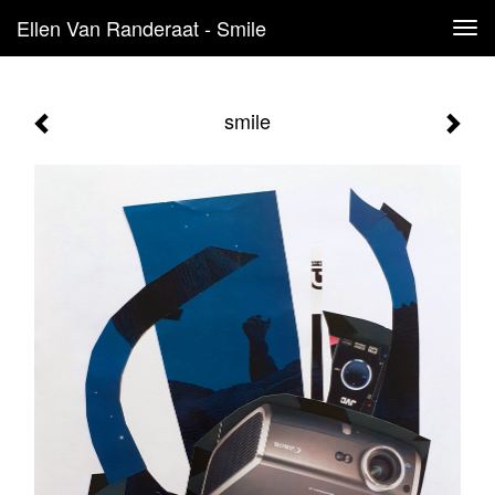
Ellen Van Randeraat - Smile
Tog
navi
smile