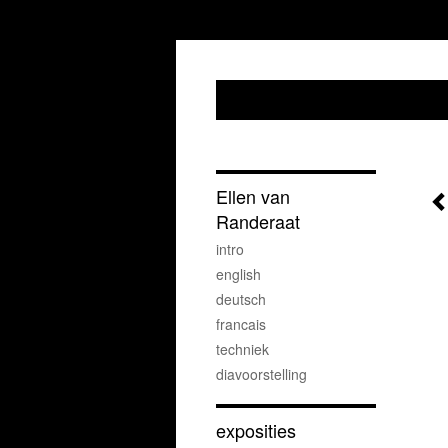
Ellen van
Randeraat
intro
english
deutsch
francais
techniek
diavoorstelling
exposities