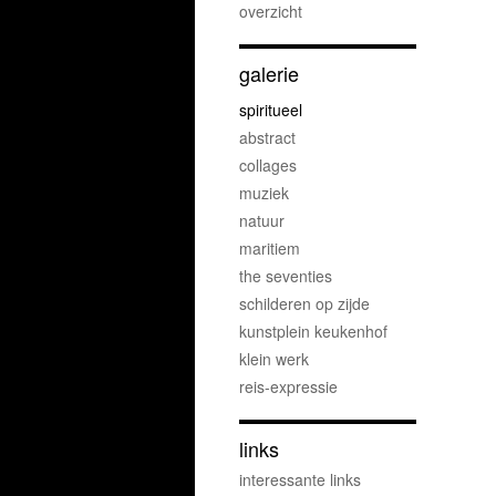
overzicht
galerie
spiritueel
abstract
collages
muziek
natuur
maritiem
the seventies
schilderen op zijde
kunstplein keukenhof
klein werk
reis-expressie
links
interessante links